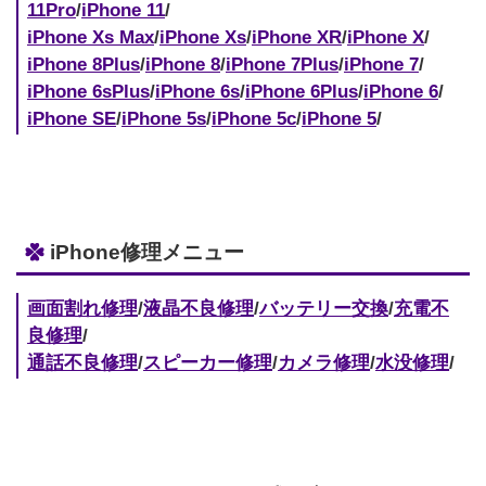
11Pro
/
iPhone 11
/
iPhone Xs Max
/
iPhone Xs
/
iPhone XR
/
iPhone X
/
iPhone 8Plus
/
iPhone 8
/
iPhone 7Plus
/
iPhone 7
/
iPhone 6sPlus
/
iPhone 6s
/
iPhone 6Plus
/
iPhone 6
/
iPhone SE
/
iPhone 5s
/
iPhone 5c
/
iPhone 5
/
iPhone修理メニュー
画面割れ修理
/
液晶不良修理
/
バッテリー交換
/
充電不
良修理
/
通話不良修理
/
スピーカー修理
/
カメラ修理
/
水没修理
/