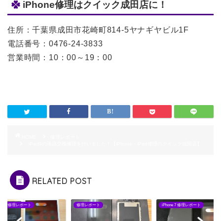
iPhone修理はクイック成田店に！
住所：千葉県成田市花崎町814-5ヤナギヤビル1F
電話番号：0476-24-3833
営業時間：10：00～19：00
HOME
修理レポート
iPad9の液晶交換修理を行いました！【iPhone・iPad修理のクイック成田店】
RELATED POST
d mini 修理レポート
修理レポート
iPhone 7 修理レポート