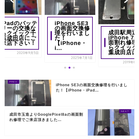
iPadのバッテ
iPhone SE3
リーの交換な
の画面交換修
成田駅周辺
らクイック千
理を行いまし
iPhone 7
葉成田店にご
た！
面割れ修理
来店下さい！
【iPhone・
らクイック
i...
葉成田店に..
2020年9月5日
2025年7月1日
2019年8
iPhone SE3の画面交換修理を行いまし
た！【iPhone・iPad...
成田市玉造よりGooglePixel8aの画面割
れ修理でご来店頂きました...