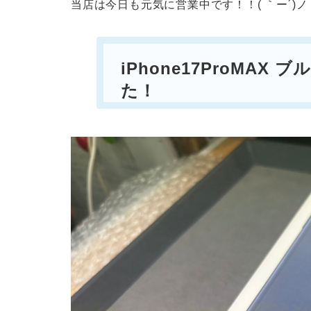
当店は今日も元気に営業中です！！( ｀ー´)ノ
iPhone17ProMAX ブ
た！