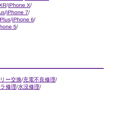
 XR
/
iPhone X
/
us
/
iPhone 7
/
Plus
/
iPhone 6
/
Phone 5
/
リー交換
/
充電不良修理
/
ラ修理
/
水没修理
/