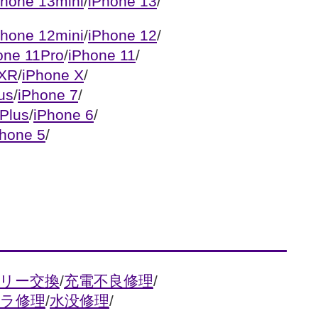
Phone 13mini
/
iPhone 13
/
Phone 12mini
/
iPhone 12
/
one 11Pro
/
iPhone 11
/
 XR
/
iPhone X
/
us
/
iPhone 7
/
Plus
/
iPhone 6
/
Phone 5
/
リー交換
/
充電不良修理
/
ラ修理
/
水没修理
/