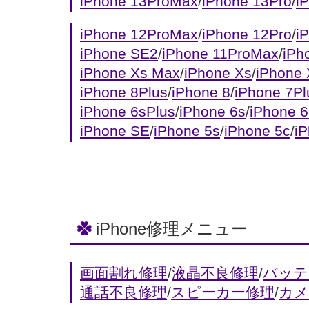
iPhone 13ProMax
/
iPhone 13Pro
/
i
iPhone 12ProMax
/
iPhone 12Pro
/
i
iPhone SE2
/
iPhone 11ProMax
/
iPh
iPhone Xs Max
/
iPhone Xs
/
iPhone
iPhone 8Plus
/
iPhone 8
/
iPhone 7Pl
iPhone 6sPlus
/
iPhone 6s
/
iPhone 6
iPhone SE
/
iPhone 5s
/
iPhone 5c
/
i
iPhone修理メニュー
画面割れ修理
/
液晶不良修理
/
バッテ
通話不良修理
/
スピーカー修理
/
カメ