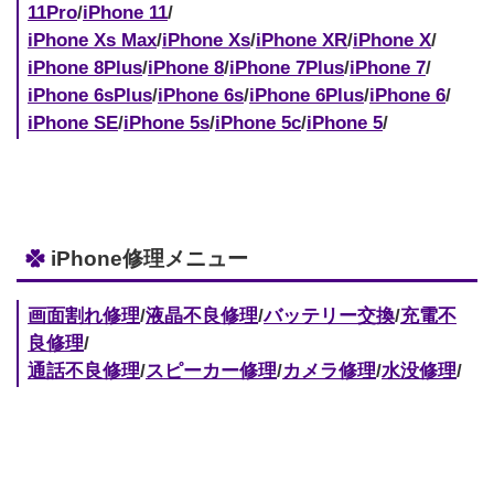
11Pro
/
iPhone 11
/
iPhone Xs Max
/
iPhone Xs
/
iPhone XR
/
iPhone X
/
iPhone 8Plus
/
iPhone 8
/
iPhone 7Plus
/
iPhone 7
/
iPhone 6sPlus
/
iPhone 6s
/
iPhone 6Plus
/
iPhone 6
/
iPhone SE
/
iPhone 5s
/
iPhone 5c
/
iPhone 5
/
iPhone修理メニュー
画面割れ修理
/
液晶不良修理
/
バッテリー交換
/
充電不
良修理
/
通話不良修理
/
スピーカー修理
/
カメラ修理
/
水没修理
/