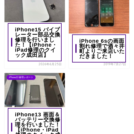
iPhone15 バイブ
レーター部品交換
修理を行いまし
iPhone 6sの画面
た！【iPhone・
割れ修理で酒々井
iPad修理のクイ
町よりご来店いた
ック成田店】
だきました！
2026年6月25日
2019年7月27日
iPhone13 修理レポート
iPhone13 画面＆
バッテリー交換修
理を行いました！
【iPhone・iPad