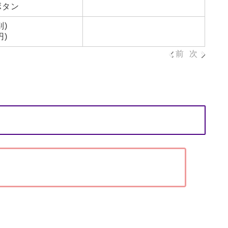
ボタン
別)
円)
前
次