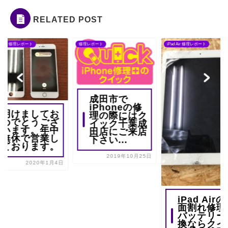
RELATED POST
one 6s 修理レポート
修理レポート
iPad Air 修理レポート
成田市で
iPhoneの修
明けましてお
理の際にはク
めでとうござ
イック千葉成
います。年中
田店にご来店
無休で営業し
下さい...
ております。
2019年10月25日
2020年1月4日
iPad Air
面割れ修理
バッテリー
換ならクイ