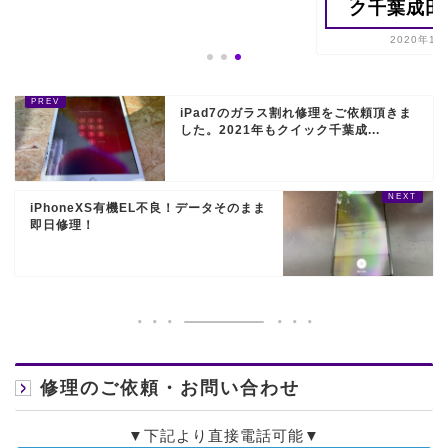
ク千葉成田..
2020年12
iPad7のガラス割れ修理をご依頼頂きま
した。2021年もクイック千葉成...
iPhoneXS有機EL不良！データそのまま
即日修理！
修理のご依頼・お問い合わせ
▼下記より直接電話可能▼