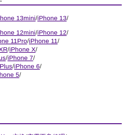
Phone 13mini
/
iPhone 13
/
Phone 12mini
/
iPhone 12
/
one 11Pro
/
iPhone 11
/
 XR
/
iPhone X
/
us
/
iPhone 7
/
Plus
/
iPhone 6
/
Phone 5
/