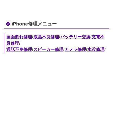
iPhone修理メニュー
画面割れ修理
/
液晶不良修理
/
バッテリー交換
/
充電不
良修理
/
通話不良修理
/
スピーカー修理
/
カメラ修理
/
水没修理
/