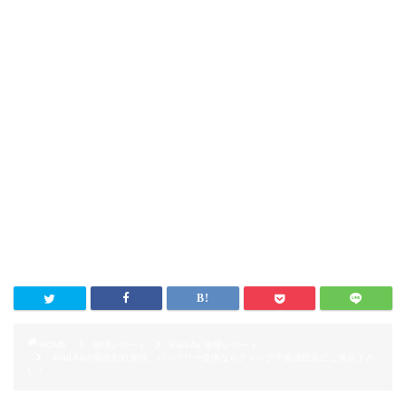
HOME
修理レポート
iPad Air 修理レポート
iPad Airの画面割れ修理、バッテリー交換ならクイック千葉成田店にご来店下さ
い！