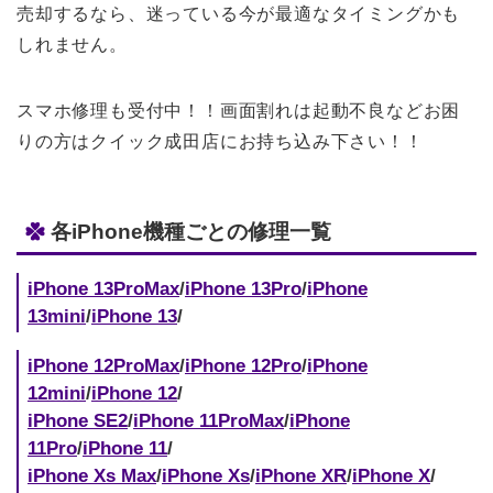
売却するなら、迷っている今が最適なタイミングかも
しれません。
スマホ修理も受付中！！画面割れは起動不良などお困
りの方はクイック成田店にお持ち込み下さい！！
各iPhone機種ごとの修理一覧
iPhone 13ProMax
/
iPhone 13Pro
/
iPhone
13mini
/
iPhone 13
/
iPhone 12ProMax
/
iPhone 12Pro
/
iPhone
12mini
/
iPhone 12
/
iPhone SE2
/
iPhone 11ProMax
/
iPhone
11Pro
/
iPhone 11
/
iPhone Xs Max
/
iPhone Xs
/
iPhone XR
/
iPhone X
/