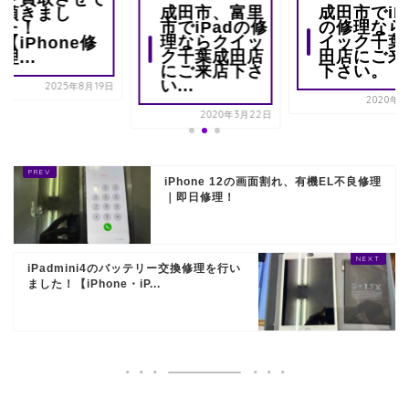
成田市、富里
成田市でiP
頂きまし
市でiPadの修
の修理なら
た！
理ならクイッ
イック千葉
【iPhone修
ク千葉成田店
田店にご来
理...
にご来店下さ
下さい。
い...
2025年8月19日
2020年4
2020年3月22日
iPhone 12の画面割れ、有機EL不良修理
｜即日修理！
iPadmini4のバッテリー交換修理を行い
ました！【iPhone・iP...