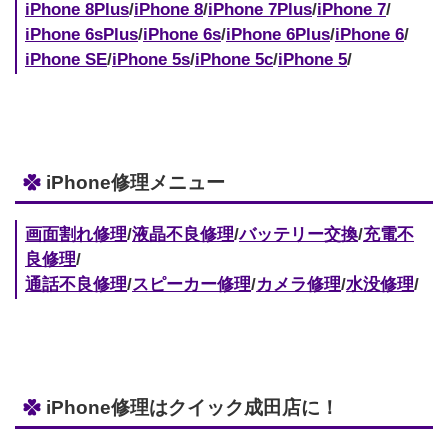
iPhone 8Plus
/
iPhone 8
/
iPhone 7Plus
/
iPhone 7
/
iPhone 6sPlus
/
iPhone 6s
/
iPhone 6Plus
/
iPhone 6
/
iPhone SE
/
iPhone 5s
/
iPhone 5c
/
iPhone 5
/
iPhone修理メニュー
画面割れ修理
/
液晶不良修理
/
バッテリー交換
/
充電不
良修理
/
通話不良修理
/
スピーカー修理
/
カメラ修理
/
水没修理
/
iPhone修理はクイック成田店に！