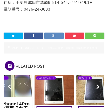
住所：千葉県成田市花崎町814-5ヤナギヤビル1F
電話番号：0476-24-3833
HOME
修理レポート
【iPhone 16 Pro 未開封】買取価格190,000円！
RELATED POST
レポート
iPad 6 修理レポート
修理レポート
iPhone14Pro
を買取させて