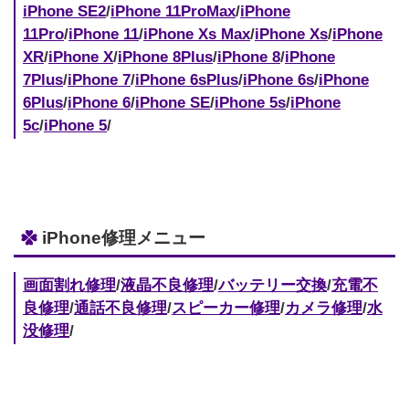
iPhone SE2
/
iPhone 11ProMax
/
iPhone
11Pro
/
iPhone 11
/
iPhone Xs Max
/
iPhone Xs
/
iPhone
XR
/
iPhone X
/
iPhone 8Plus
/
iPhone 8
/
iPhone
7Plus
/
iPhone 7
/
iPhone 6sPlus
/
iPhone 6s
/
iPhone
6Plus
/
iPhone 6
/
iPhone SE
/
iPhone 5s
/
iPhone
5c
/
iPhone 5
/
iPhone修理メニュー
画面割れ修理
/
液晶不良修理
/
バッテリー交換
/
充電不
良修理
/
通話不良修理
/
スピーカー修理
/
カメラ修理
/
水
没修理
/