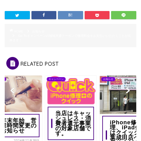
HOME
お知らせ
Go Toキャンペーンの地域共通クーポンで修理料金をお支払いいただくことが出
来ます！
RELATED POST
らせ
キャンペーン
お知らせ
当店はキャッ
シュレス・消
年末年始 営
iPhone修
費者還元事業
業時間変更の
理、iPad
の対象店舗で
お知らせ
はクイック
す。
葉成田店へ
2024年12月18日