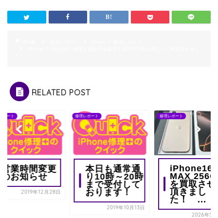
HOME
修理レポート
iPhone 7 修理レポート
iPhone 7の画面割れ修理と通話不良修理で成田市不動ヶ岡よりご来店頂きまし
た！
RELATED POST
レポート
修理レポート
修理レポート
iPhone16P
営業時間変更
本日も通常通
MAX 256G
のお知らせ
り10時～20時
を買取させ
まで受付して
頂きまし
おります！
2019年12月28日
た！ ...
2019年10月13日
2026年5月