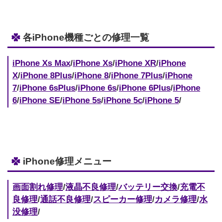
各iPhone機種ごとの修理一覧
iPhone Xs Max
/
iPhone Xs
/
iPhone XR
/
iPhone
X
/
iPhone 8Plus
/
iPhone 8
/
iPhone 7Plus
/
iPhone
7
/
iPhone 6sPlus
/
iPhone 6s
/
iPhone 6Plus
/
iPhone
6
/
iPhone SE
/
iPhone 5s
/
iPhone 5c
/
iPhone 5
/
iPhone修理メニュー
画面割れ修理
/
液晶不良修理
/
バッテリー交換
/
充電不
良修理
/
通話不良修理
/
スピーカー修理
/
カメラ修理
/
水
没修理
/