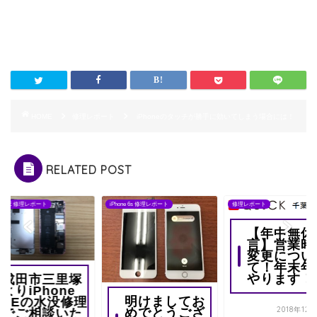
HOME
修理レポート
iPhoneのタッチが勝手に効いてしまう場合には！
RELATED POST
one SE 修理レポート
iPhone 6s 修理レポート
修理レポート
【年中無休
言】営業時
変更につい
て！年末年
やります！
成田市三里塚
よりiPhone
明けましてお
SEの水没修理
2018年12
めでとうござ
でご相談いた