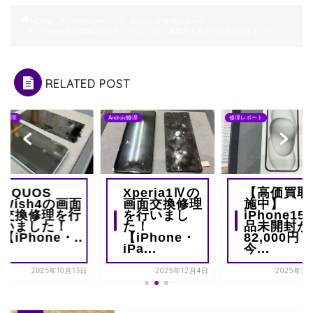
HOME
修理レポート
iPhone X 修理レポート
iPhone Xの画面に線が入ってしまったと富里市七栄よりお持ち頂きました！
RELATED POST
oid修理
Android修理
修理レポート
AQUOS
Xperia1Ⅳの
【高価買取
Wish4の画面
画面交換修理
施中】
交換修理を行
を行いまし
iPhone15
いました！
た！
品未開封が
【iPhone・..
【iPhone・
82,000円！
.
iPa...
今...
2025年10月13日
2025年12月4日
2025年7月