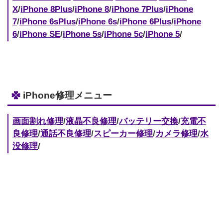
X
/
iPhone 8Plus
/
iPhone 8
/
iPhone 7Plus
/
iPhone
7
/
iPhone 6sPlus
/
iPhone 6s
/
iPhone 6Plus
/
iPhone
6
/
iPhone SE
/
iPhone 5s
/
iPhone 5c
/
iPhone 5
/
iPhone修理メニュー
画面割れ修理
/
液晶不良修理
/
バッテリー交換
/
充電不
良修理
/
通話不良修理
/
スピーカー修理
/
カメラ修理
/
水
没修理
/