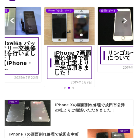
oid修理
iPhone 7 修理レポート
修理レポート
Pixel6a バッ
テリー交換修
iPhone 7画面
リンゴルー
理を行いまし
割れ修理で富
について！
た！
里市七栄より
【iPhone・
ご来店頂きま
i...
2019年8
した！
2025年7月22日
2019年3月9日
iPhone Xの画面割れ修理で成田市公津
の杜よりご相談いただきました！
iPhone 7の画面割れ修理で成田市幸町