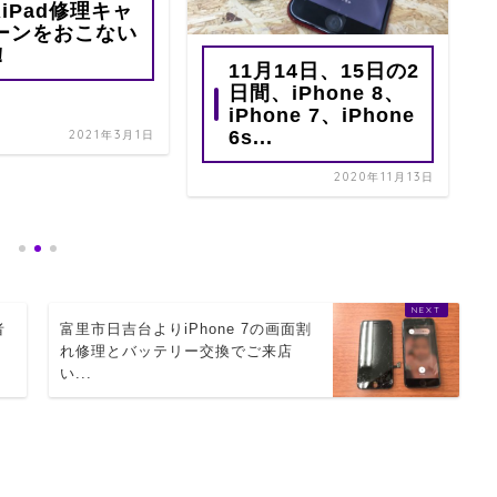
iPad修理キャ
ーンをおこない
！
11月14日、15日の2
日間、iPhone 8、
iPhone 7、iPhone
6s...
2021年3月1日
2020年11月13日
者
富里市日吉台よりiPhone 7の画面割
れ修理とバッテリー交換でご来店
い...