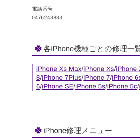
電話番号
0476243833
各iPhone機種ごとの修理一
iPhone Xs Max
/
iPhone Xs
/
iPhone
8
/
iPhone 7Plus
/
iPhone 7
/
iPhone 6
6
/
iPhone SE
/
iPhone 5s
/
iPhone 5c
/
iPhone修理メニュー