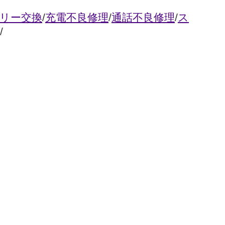
リー交換
/
充電不良修理
/
通話不良修理
/
ス
/