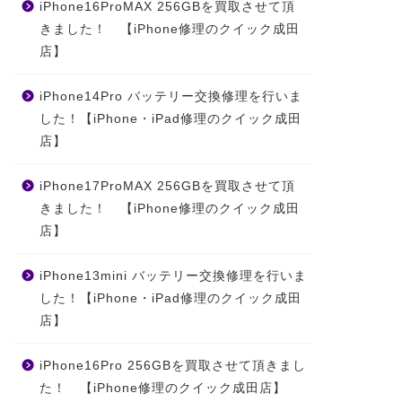
3月はiPad修理キャ
iPhone16ProMAX 256GBを買取させて頂
ンペーンをおこない
きました！ 【iPhone修理のクイック成田
ます！
店】
成田駅周辺でiPhone
iPhone14Pro バッテリー交換修理を行いま
2021年3月1
7の画面割れ修理なら
した！【iPhone・iPad修理のクイック成田
クイック千葉成田店
店】
にご来店下さい！
2019年8月28日
iPhone17ProMAX 256GBを買取させて頂
きました！ 【iPhone修理のクイック成田
店】
iPhone13mini バッテリー交換修理を行いま
した！【iPhone・iPad修理のクイック成田
店】
iPhone16Pro 256GBを買取させて頂きまし
た！ 【iPhone修理のクイック成田店】