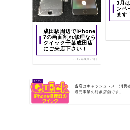
3月は
ンペ
ます
15日の2
ne 8、
iPhone
成田駅周辺でiPhone
7の画面割れ修理なら
クイック千葉成田店
2020年11月13日
にご来店下さい！
2019年8月28日
当店はキャッシュレス・消費
還元事業の対象店舗です。