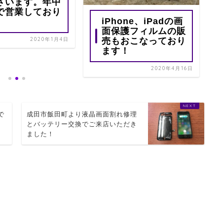
ざいます。年中
で営業しており
iPhone、iPadの画
。
面保護フィルムの販
売もおこなっており
2020年1月4日
ます！
2020年4月16日
で
成田市飯田町より液晶画面割れ修理
とバッテリー交換でご来店いただき
ました！