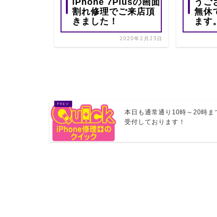
iPhone 7Plusの画面
うご
割れ修理でご来店頂
無休
Padの画
きました！
ます
ルムの販
っており
2020年2月23日
2020年4月16日
本日も通常通り10時～20時ま
受付しております！