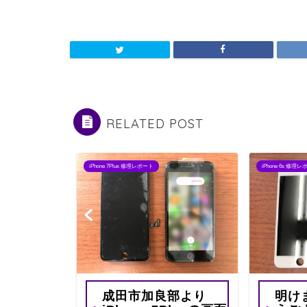
RELATED POST
iPhone 7Plus 修理レポート
iPhone 6s 修理
成田市加良部より
明け