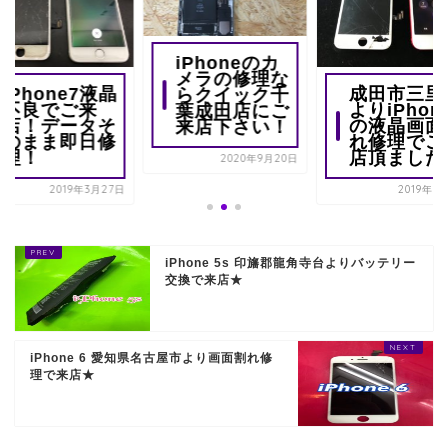
iPhoneのカ
メラの修理な
iPhone7液晶
成田市三里
らクイック千
不良でご来
よりiPhone
葉成田店にご
店！データそ
の液晶画面
来店下さい！
のまま即日修
れ修理でご
理！
店頂ました..
2020年9月20日
2019年3月27日
2019年5
iPhone 5s 印旛郡龍角寺台よりバッテリー
交換で来店★
iPhone 6 愛知県名古屋市より画面割れ修
理で来店★