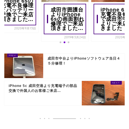
iPhone 6sの
充電不良修理
成田市囲護台
iPhone 6
とバッテリー
よりiPhone
充電不良修
交換でご来店
6sの画面割れ
で成田市中
頂きました...
修理でご来店
よりご来店
頂きました...
きました！
2020年9月13日
2019年3月24日
2020年3
成田市中台よりiPhoneソフトウェア当日４
５分修理！
iPhone 5c 成田空港より充電端子の部品
交換で外国人のお客様ご来店...