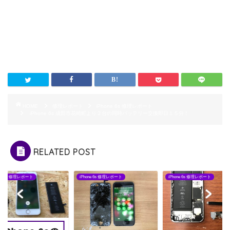
HOME
修理レポート
iPhone 6s 修理レポート
iPhone 6s 成田市花崎町より２台の同時バッテリー交換即日１５分！
RELATED POST
one 6s 修理レポート
iPhone 6s 修理レポート
iPhone 6s 修理レポート