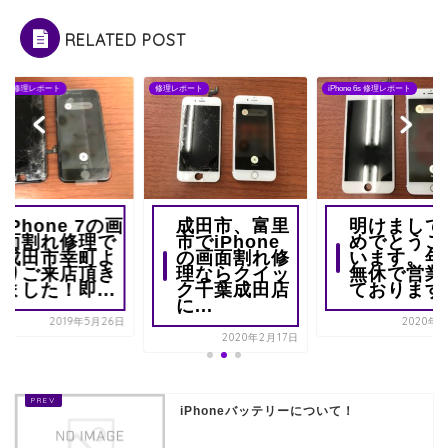
RELATED POST
one 7 修理レポート
修理レポート
iPhone 6s 修理レポート
iPhone 7の画
成田市、富里
明けまして
面割れ修理で
市でiPhone
めでとうご
成田市幸町よ
の画面割れ修
います。年
りご来店頂き
理ならクイッ
無休で営業
ました！即...
ク千葉成田店
ております
に...
2019年5月26日
2020年1
2020年2月17日
iPhoneバッテリーについて！