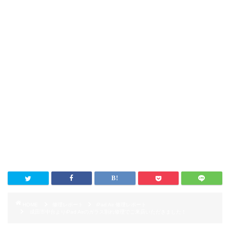
HOME
修理レポート
iPad Air 修理レポート
成田市中台よりiPad Airのガラス割れ修理でご来店いただきました！