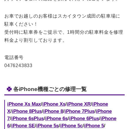
お車でお越しのお客様はスカイタウン成田の駐車場に
駐車ください！
受付時に駐車券をご提示で、1時間分の駐車料金を修理
料金より割引しております。
電話番号
0476243833
各iPhone機種ごとの修理一覧
iPhone Xs Max
/
iPhone Xs
/
iPhone XR
/
iPhone
X
/
iPhone 8Plus
/
iPhone 8
/
iPhone 7Plus
/
iPhone
7
/
iPhone 6sPlus
/
iPhone 6s
/
iPhone 6Plus
/
iPhone
6
/
iPhone SE
/
iPhone 5s
/
iPhone 5c
/
iPhone 5
/