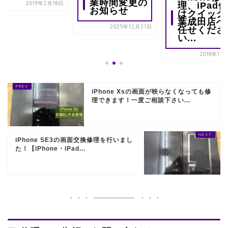
業時間変更の
2019年2月18日
理、iPad
お知らせ
はクイック
葉成田店へ
2025年12月21日
任せくださ
い...
2018年12
iPhone Xsの画面が映らなくなっても修
理できます！一度ご相談下さい...
iPhone SE3の画面交換修理を行いまし
た！【iPhone・iPad...