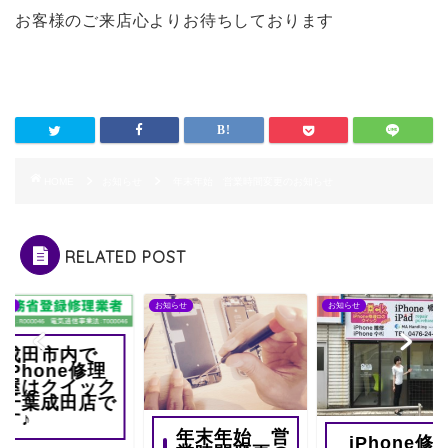
お客様のご来店心よりお待ちしております
HOME
お知らせ
年末年始 営業時間変更のお知らせ
RELATED POST
らせ
お知らせ
お知らせ
成田市内で
iPhone修理
屋はクイック
千葉成田店で
す♪
年末年始 営
iPhone修