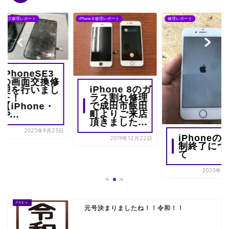
one SE3 修理レポート
iPhone 8 修理レポート
修理レポート
iPhoneSE3
の画面交換修
iPhone 8のガ
理を行いまし
ラス割れ修理
た！
で成田市飯田
【iPhone・
町よりご来店
iP...
頂きました...
2025年9月23日
iPhoneの
2019年12月22日
制終了につ
て
2020年3
元号決まりましたね！！令和！！