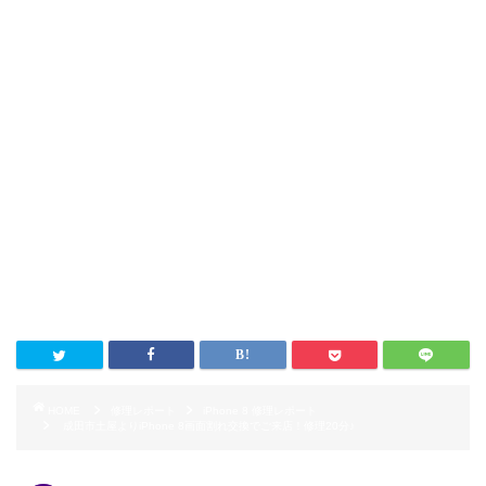
HOME
修理レポート
iPhone 8 修理レポート
成田市土屋よりiPhone 8画面割れ交換でご来店！修理20分♪