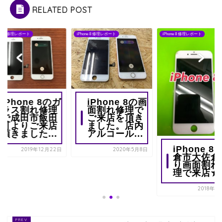
RELATED POST
one 8 修理レポート
iPhone 8 修理レポート
iPhone 8 修理レポート
iPhone 8のガ
iPhone 8の画
ラス割れ修理
面割れ修理で
で成田市飯田
ご来店を頂き
町よりご来店
ました。店内
頂きました...
アルコール...
iPhone 8 
2019年12月22日
2020年5月8日
倉市大佐倉
り画面割れ
理で来店★
2018年1