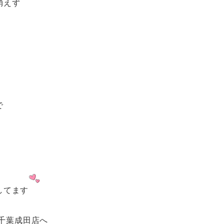
消えず
で
してます
ク千葉成田店へ