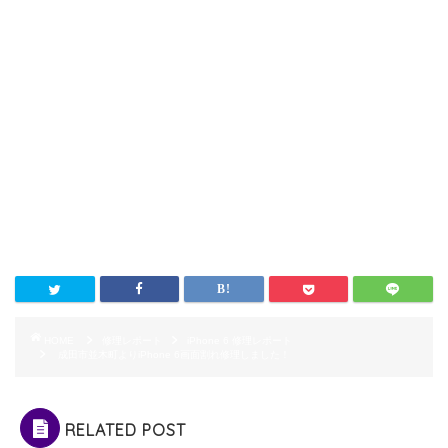
HOME
修理レポート
iPhone 6 修理レポート
成田市並木町よりiPhone 6画面割れ修理しました！
RELATED POST