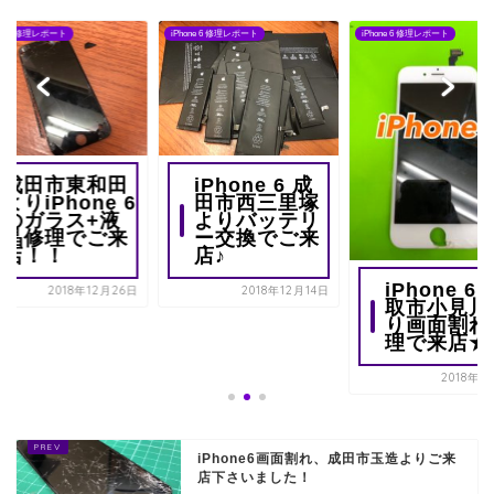
one 6 修理レポート
iPhone 6 修理レポート
iPhone 6 修理レポート
成田市東和田
iPhone 6 成
よりiPhone 6
田市西三里塚
のガラス+液
よりバッテリ
晶修理でご来
ー交換でご来
店！！
店♪
iPhone 6 
2018年12月26日
2018年12月14日
取市小見川
り画面割れ
理で来店★
2018年1
iPhone6画面割れ、成田市玉造よりご来
店下さいました！