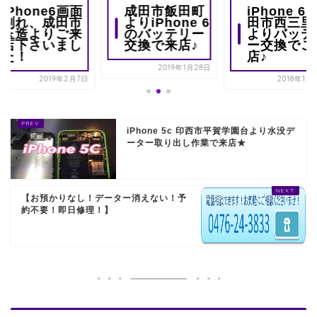
iPhone6画面
成田市飯田町
iPhone 6 
割れ、成田市
よりiPhone 6
田市西三里
玉造よりご来
のバッテリー
よりバッテ
店下さいまし
交換で来店♪
ー交換でご
た！
店♪
2019年1月28日
2019年2月7日
2018年12
iPhone 5c 印西市平賀学園台より水没デ
ーター取り出し作業で来店★
【お預かりなし！データー消えない！予
約不要！即日修理！】