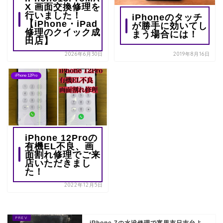
X 画面交換修理を
行いました！
iPhoneのタッチ
【iPhone・iPad
が勝手に効いてし
修理のクイック成
まう場合には！
田店】
2026年6月30日
2019年8月16日
iPhone 12Pro
iPhone 12Proの
有機EL不良、画
面割れ修理でご来
店いただきまし
た！
2022年12月5日
iPhone 7の水没修理で富里市日吉台よ