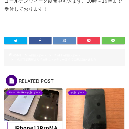
ゴールデンウィーク期間中も休まず、10時～19時まで
受付しております！
HOME
修理レポート
iPad 3 修理レポート
成田市飯田町よりiPad3のバッテリー交換でご来店頂きました！
RELATED POST
iPhone13ProMAX 修理レポート
修理レポート
iPhone13ProMA